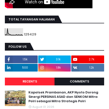
TOTAL TAYANGAN HALAMAN
1
2
5
4
2
9
FOLLOW US
1.5k
3.1k
2.7k
500
1.8k
1.2k
RECENTS
COMMENTS
Kapolsek Prambanan, AKP Nyoto Dorong
Sinergi PERSINAS ASAD dan SENKOM Mitra
Polri sebagai Mitra Strategis Polri
August 01, 2026