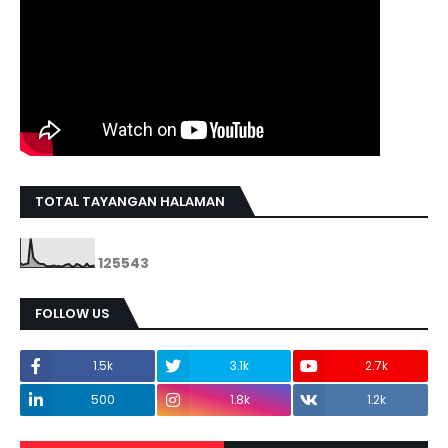
TOTAL TAYANGAN HALAMAN
1
2
5
5
4
3
FOLLOW US
1.5k
3.1k
2.7k
500
1.8k
1.2k