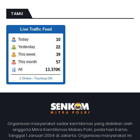
TAMU
Live Traffic Feed
10
Today
22
Yesterday
39
This week
57
This month
13.370K
All
1 Online
-
Tracking ON
Organisasi masyarakat sadar kamtibmas yang didirikan oleh
anggota Mitra Kamtibmas Mabes Polri, pada hari Kamis
tanggal 1 Januari 2004 di Jakarta. Organisasi masyarakat ini