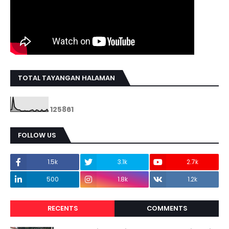
TOTAL TAYANGAN HALAMAN
1
2
5
8
6
1
FOLLOW US
1.5k
3.1k
2.7k
500
1.8k
1.2k
RECENTS
COMMENTS