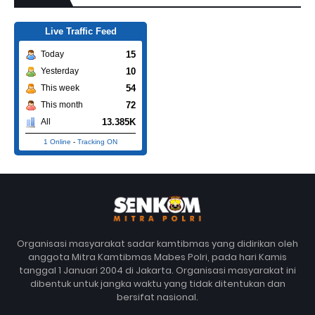
Live Traffic Feed
15
Today
10
Yesterday
54
This week
72
This month
13.385K
All
1 Online
-
Tracking ON
Organisasi masyarakat sadar kamtibmas yang didirikan oleh
anggota Mitra Kamtibmas Mabes Polri, pada hari Kamis
tanggal 1 Januari 2004 di Jakarta. Organisasi masyarakat ini
dibentuk untuk jangka waktu yang tidak ditentukan dan
bersifat nasional.