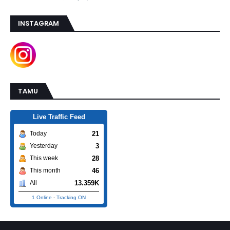
INSTAGRAM
TAMU
Live Traffic Feed
21
Today
3
Yesterday
28
This week
46
This month
13.359K
All
1 Online
-
Tracking ON