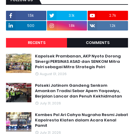
1.5k
3.1k
2.7k
500
1.8k
1.2k
RECENTS
COMMENTS
Kapolsek Prambanan, AKP Nyoto Dorong
Sinergi PERSINAS ASAD dan SENKOM Mitra
Polri sebagai Mitra Strategis Polri
August 01, 2026
Polseki Jatinom Gandeng Senkom
Amankan Tradisi Sebar Apem Yaqowiyu,
Berjalan Lancar dan Penuh Kekhidmatan
July 31, 2026
Kombes Pol Ari Cahya Nugraha Resmi Jabat
Kapolresta Klaten dalam Acara Kenal
Pamit
July 31, 2026