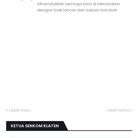
Alhamdulillah semoga bisa di laksanakan
dengan baik lancar dan sukses barokah
Lebih baru
Lebih lama
KETUA SENKOM KLATEN