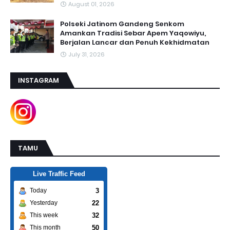
August 01, 2026
Polseki Jatinom Gandeng Senkom
Amankan Tradisi Sebar Apem Yaqowiyu,
Berjalan Lancar dan Penuh Kekhidmatan
July 31, 2026
INSTAGRAM
TAMU
Live Traffic Feed
3
Today
22
Yesterday
32
This week
50
This month