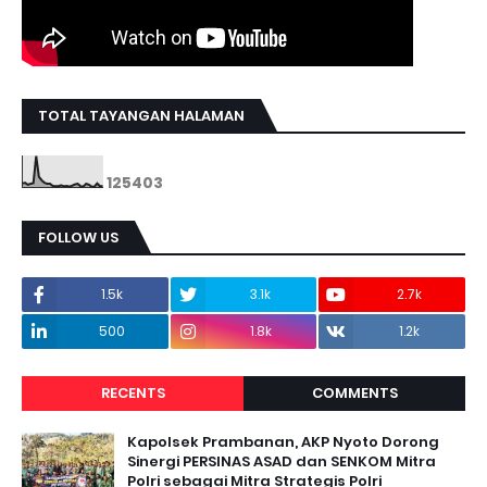
TOTAL TAYANGAN HALAMAN
1
2
5
4
0
3
FOLLOW US
1.5k
3.1k
2.7k
500
1.8k
1.2k
RECENTS
COMMENTS
Kapolsek Prambanan, AKP Nyoto Dorong
Sinergi PERSINAS ASAD dan SENKOM Mitra
Polri sebagai Mitra Strategis Polri