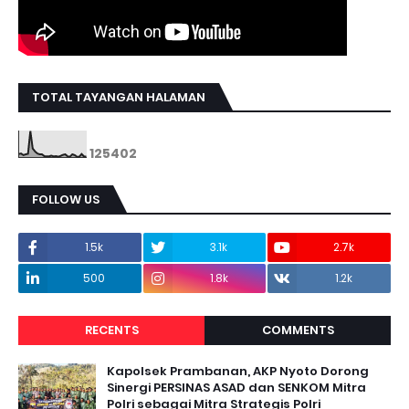
TOTAL TAYANGAN HALAMAN
1
2
5
4
0
2
FOLLOW US
1.5k
3.1k
2.7k
500
1.8k
1.2k
RECENTS
COMMENTS
Kapolsek Prambanan, AKP Nyoto Dorong
Sinergi PERSINAS ASAD dan SENKOM Mitra
Polri sebagai Mitra Strategis Polri