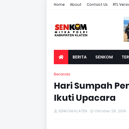
Home
About
Contact Us
RTL Vers
BERITA
SENKOM
TER
Beranda
Hari Sumpah Pe
Ikuti Upacara
SENKOM KLATEN
Oktober 28, 2019