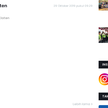
ten
29 Oktober 2019 pukul 09.29
Klaten
IN
TA
Lebih lama