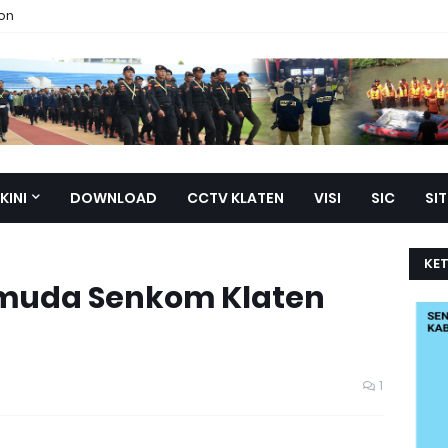
ion
KINI
DOWNLOAD
CCTV KLATEN
VISI
SIC
SI
KE
muda Senkom Klaten
1