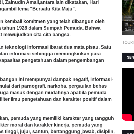
 Zainudin Amali,antara lain dikatakan, Hari
gambil tema “Bersatu Kita Maju”.
n kembali komitmen yang teiah dibangun oleh
da tahun 1928 dalam Sumpah Pemuda. Bahwa
t mewujudkan cita-cita bangsa.
TOURI
 teknologi informasi ibarat dua mata pisau. Satu
patan informasi sehingga memungkinkan para
SE
 kapasitas pengetahuan dalam pengembangan
bangan ini mempunyai dampak negatif, informasi-
 mulai dari parnografi, narkoba, pergaulan bebas
e juga masuk dengan mudahnya apabila pemuda
lter ilmu pengetahuan dan karakter positif dalam
akan, pemuda yang memiliki karakter yang tangguh
kter moral dan karakter kinerja, pemuda yang
 tinggi, jujur, santun, bertanggung jawab, disiplin,