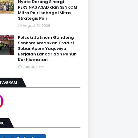
Nyoto Dorong Sinergi
PERSINAS ASAD dan SENKOM
Mitra Polri sebagai Mitra
Strategis Polri
August 01, 2026
Polseki Jatinom Gandeng
Senkom Amankan Tradisi
Sebar Apem Yaqowiyu,
Berjalan Lancar dan Penuh
Kekhidmatan
July 31, 2026
STAGRAM
MU