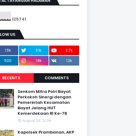
TAL TAYANGAN HALAMAN
1
2
5
7
4
1
LLOW US
1.5k
3.1k
2.7k
500
1.8k
1.2k
RECENTS
COMMENTS
Senkom Mitra Polri Bayat
Perkokoh Sinergi dengan
Pemerintah Kecamatan
Bayat Jelang HUT
Kemerdekaan RI Ke-78
August 06, 2026
Kapolsek Prambanan, AKP