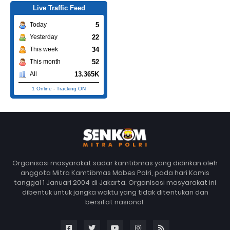
Live Traffic Feed
5
Today
22
Yesterday
34
This week
52
This month
13.365K
All
1 Online
-
Tracking ON
Organisasi masyarakat sadar kamtibmas yang didirikan oleh
anggota Mitra Kamtibmas Mabes Polri, pada hari Kamis
tanggal 1 Januari 2004 di Jakarta. Organisasi masyarakat ini
dibentuk untuk jangka waktu yang tidak ditentukan dan
bersifat nasional.