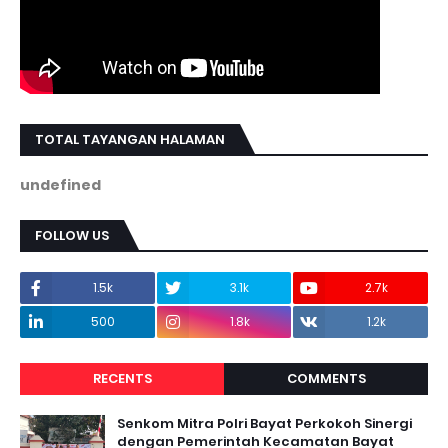
TOTAL TAYANGAN HALAMAN
u
n
d
e
f
i
n
e
d
FOLLOW US
1.5k
3.1k
2.7k
500
1.8k
1.2k
RECENTS
COMMENTS
Senkom Mitra Polri Bayat Perkokoh Sinergi
dengan Pemerintah Kecamatan Bayat