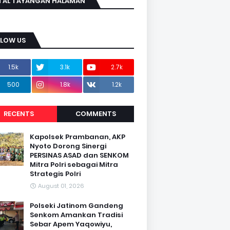
TAL TAYANGAN HALAMAN
LLOW US
1.5k
3.1k
2.7k
500
1.8k
1.2k
RECENTS
COMMENTS
Kapolsek Prambanan, AKP
Nyoto Dorong Sinergi
PERSINAS ASAD dan SENKOM
Mitra Polri sebagai Mitra
Strategis Polri
August 01, 2026
Polseki Jatinom Gandeng
Senkom Amankan Tradisi
Sebar Apem Yaqowiyu,