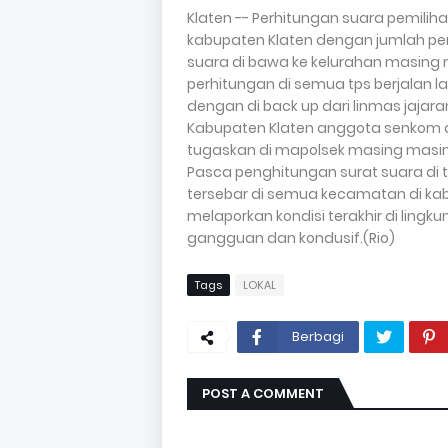
Klaten -- Perhitungan suara pemilihan
kabupaten Klaten dengan jumlah pe
suara di bawa ke kelurahan masing
perhitungan di semua tps berjalan
dengan di back up dari linmas jajaran
Kabupaten Klaten anggota senkom a
tugaskan di mapolsek masing masi
Pasca penghitungan surat suara di
tersebar di semua kecamatan di kab
melaporkan kondisi terakhir di li
gangguan dan kondusif.(Rio)
Tags
LOKAL
Berbagi
POST A COMMENT