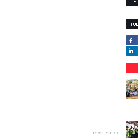
TO
FO
Lebih lama