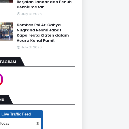
Berjalan Lancar dan Penuh
Kekhidmatan
July 31, 2026
Kombes Pol Ari Cahya
Nugraha Resmi Jabat
Kapolresta Klaten dalam
Acara Kenal Pamit
July 31, 2026
STAGRAM
MU
Live Traffic Feed
3
Today