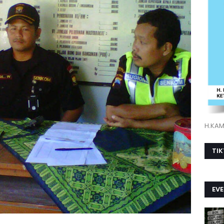
H.KAMI
TI
EV