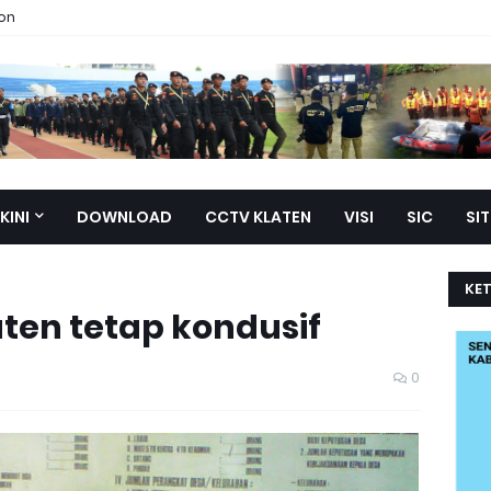
ion
KINI
DOWNLOAD
CCTV KLATEN
VISI
SIC
SI
KE
aten tetap kondusif
0