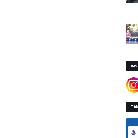
IN
TA