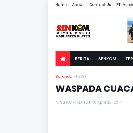
Home
About
Contact Us
RTL Vers
BERITA
SENKOM
TER
Beranda
NEWS
WASPADA CUACA
SENKOM KLATEN
April 23, 2014