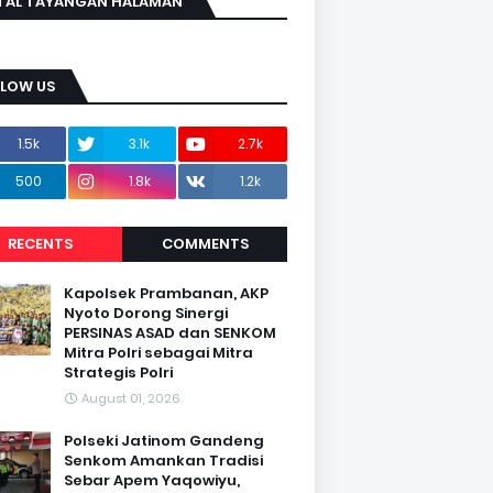
TAL TAYANGAN HALAMAN
LLOW US
1.5k
3.1k
2.7k
500
1.8k
1.2k
RECENTS
COMMENTS
Kapolsek Prambanan, AKP
Nyoto Dorong Sinergi
PERSINAS ASAD dan SENKOM
Mitra Polri sebagai Mitra
Strategis Polri
August 01, 2026
Polseki Jatinom Gandeng
Senkom Amankan Tradisi
Sebar Apem Yaqowiyu,