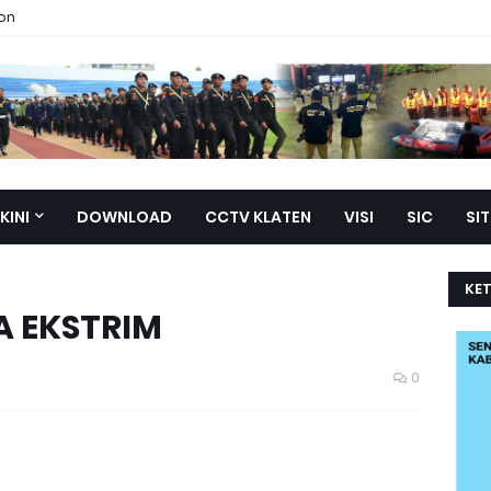
ion
KINI
DOWNLOAD
CCTV KLATEN
VISI
SIC
SI
KE
 EKSTRIM
0