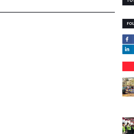
TO
FO