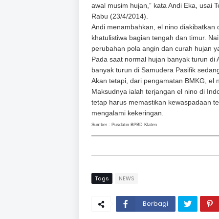
awal musim hujan,” kata Andi Eka, usai T
Rabu (23/4/2014).
Andi menambahkan, el nino diakibatkan 
khatulistiwa bagian tengah dan timur. Na
perubahan pola angin dan curah hujan y
Pada saat normal hujan banyak turun di A
banyak turun di Samudera Pasifik sedang
Akan tetapi, dari pengamatan BMKG, el ni
Maksudnya ialah terjangan el nino di In
tetap harus memastikan kewaspadaan ter
mengalami kekeringan.
Sumber : Pusdatin BPBD Klaten
Tags
NEWS
Berbagi