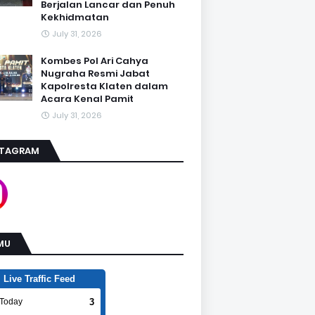
Berjalan Lancar dan Penuh
Kekhidmatan
July 31, 2026
Kombes Pol Ari Cahya
Nugraha Resmi Jabat
Kapolresta Klaten dalam
Acara Kenal Pamit
July 31, 2026
STAGRAM
MU
Live Traffic Feed
3
Today