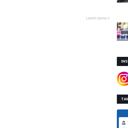
Lebih lama
IN
TA