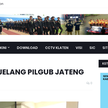
ion
KINI
DOWNLOAD
CCTV KLATEN
VISI
SIC
SI
KE
JELANG PILGUB JATENG
0