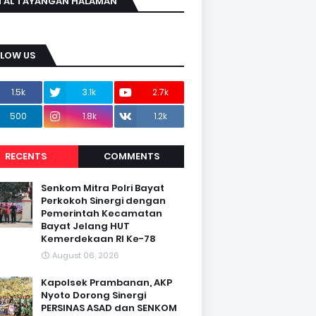
TAL TAYANGAN HALAMAN
LLOW US
1.5k
3.1k
2.7k
500
1.8k
1.2k
RECENTS
COMMENTS
Senkom Mitra Polri Bayat
Perkokoh Sinergi dengan
Pemerintah Kecamatan
Bayat Jelang HUT
Kemerdekaan RI Ke-78
August 06, 2026
Kapolsek Prambanan, AKP
Nyoto Dorong Sinergi
PERSINAS ASAD dan SENKOM