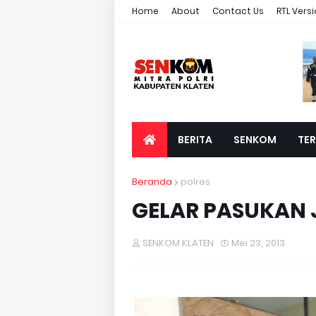
Home
About
Contact Us
RTL Vers
BERITA
SENKOM
TER
Beranda
polres
GELAR PASUKAN 
SENKOM KLATEN
Mei 23, 2013