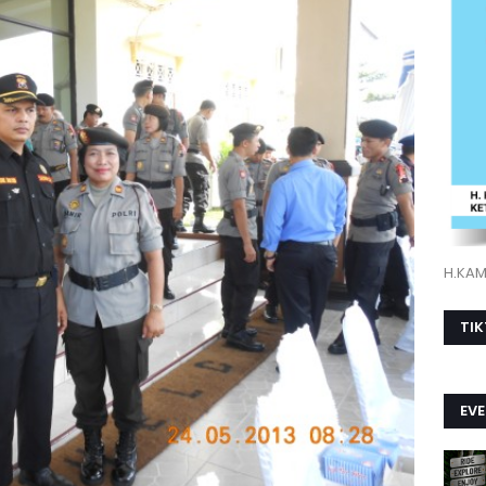
H.KAMI
TI
EV