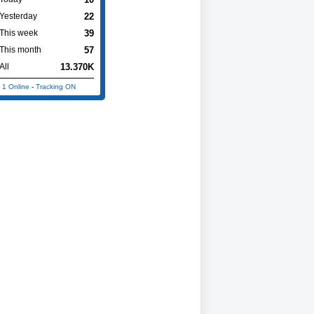
22
Yesterday
39
This week
57
This month
13.370K
All
1 Online
-
Tracking ON