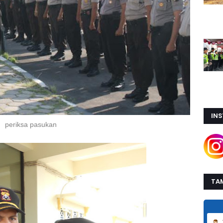
IN
periksa pasukan
TA