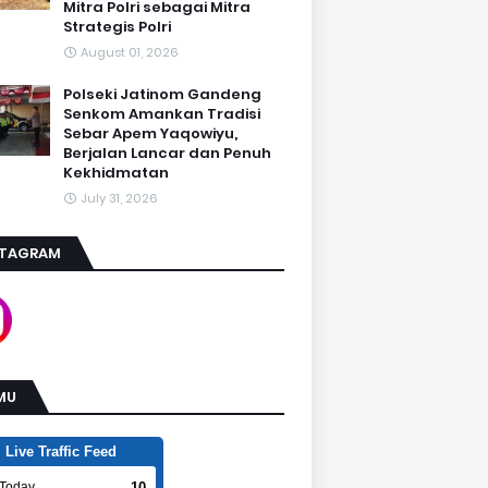
Mitra Polri sebagai Mitra
Strategis Polri
August 01, 2026
Polseki Jatinom Gandeng
Senkom Amankan Tradisi
Sebar Apem Yaqowiyu,
Berjalan Lancar dan Penuh
Kekhidmatan
July 31, 2026
STAGRAM
MU
Live Traffic Feed
10
Today