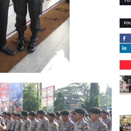
TO
FO